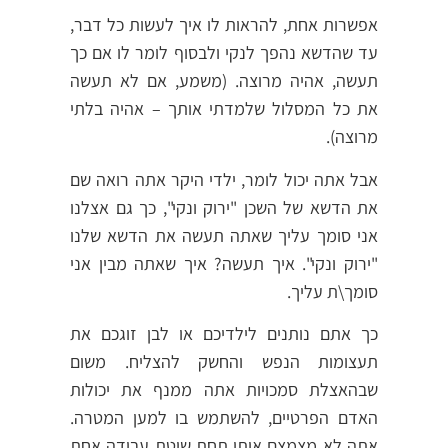
אפשרות אחת, להראות לו איך לעשות כל דבר,
עד שהדשא נהפך לנקי ולבסוף לומר לו אם כך
תעשה, אהיה מרוצה. (משמע, אם לא תעשה
את כל המסלול שלמדתי אותך – אהיה בלתי
מרוצה).
אבל אתה יכול לומר, ילדי היקר אתה רואה שם
את הדשא של השכן "ירוק ונקי", כך גם אצלנו
אני סומך עליך שאתה תעשה את הדשא שלנו
"ירוק ונקי". איך תעשה? איך שאתה מבין אני
סומך\ת עליך.
כך אתם נותנים לילדיכם או לבן זוגכם את
תעצומות הנפש והחשק להצליח. משום
שבהאצלת סמכויות אתה ממנף את יכולות
האדם הפרטיים, להשתמש בו למען המטרה.
אתה לא מצמצם אותו תחת שיטת עבודה אחת