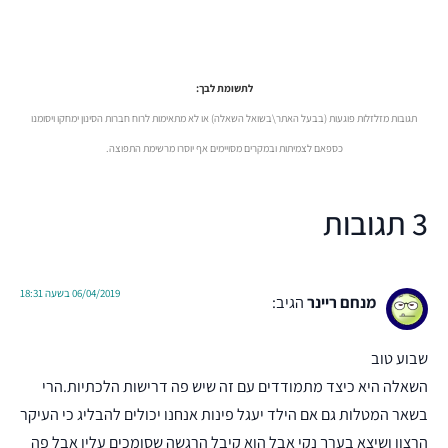
לתשומת לבך:
תגובות מזלזלות פוגעות (בבעל האתר\בשואל השאלה) או לא מתאימות לרוח חברות הסינון ימחקו ויסומנו
כספאם לצמיתות ובמקרים מסויימים אף יוסרו מרשימת התפוצה.
3 תגובות
06/04/2019 בשעה 18:31
מנחם ריינר
הגיב:
שבוע טוב
השאלה היא כיצד מתמודדים עם זה שיש פה דרישות הלכתיות.הרי
בשאר המטלות גם אם הילד יעגל פינות אנחנו יכולים להבליג כי העיקר
הרצון ושיצא בערך נקי אבל הוא קיבל הרגשה שסומכים עליו אבל פה