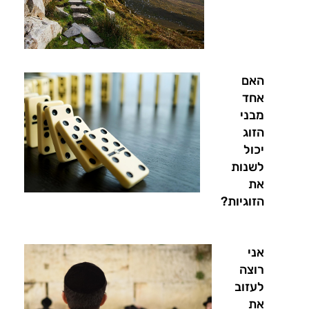
האם
אחד
מבני
הזוג
יכול
לשנות
את
הזוגיות?
אני
רוצה
לעזוב
את