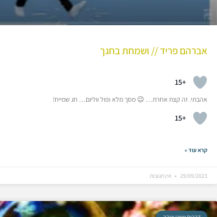
אברהם פריד // ושמחת בחגך
+15
אהבתי. זה קצת אחרת… 😉 מסך מלא ופול ווליום… חג שמייח!
+15
קרא עוד »
29/09/2023
אין תגובות
דברים שאני אוהב