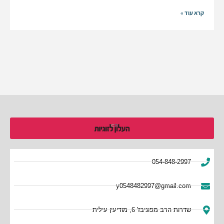
קרא עוד »
054-848-2997
y0548482997@gmail.com
שדרות הרב מפוניבז' 6, מודיעין עילית