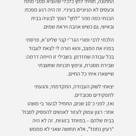
החתונה, חוויתי לחץ כלכלי שהוציא ממני מתח
וכעסים לא הגיוניים בעיניי. זה היה רגע מפכח:
הבנתי כמה מהר “לחץ” הופך לבעיה בבית
ובאישי, גם כשיש אהבה ויראת שמים.
הלכתי לרבי ומורי הגר״י קנר שליט״א, פרסתי
בפניו את המצב, והוא הורה לי לצאת לעבוד
בכל עבודה שתזדמן. בשבילי זו הייתה דרמה:
שבירת מסגרת, וניפוץ תכניות שחשבתי
שיישארו איתי כל החיים.
יצאתי לשוק העבודה, התקדמתי, והגעתי
לתפקידים מכובדים.
ואז, לפני כ־10 שנים, התחיל לבעור בי משהו
אחר: רצון עמוק לעזור לאנשים להפסיק לסבול
בבית שלהם – במיוחד בזוגיות. זה לא היה
“רעיון נחמד”, אלא תחושה שאני לא מממש