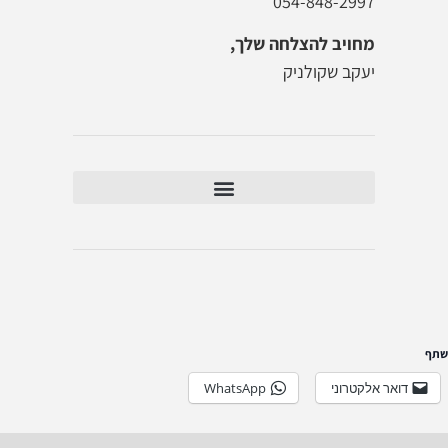
054-848-2997
מחויב להצלחה שלך
,
יעקב שקולניק
תוצאות סקר "העלון לזוגיות" 2021
שתף
דואר אלקטרוני
WhatsApp