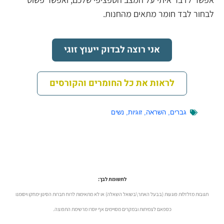
לבחור לבד חומר מתאים מהחנות.
אני רוצה לבדוק ייעוץ זוגי
לראות את כל החומרים והקורסים
גברים
,
השראה
,
זוגיות
,
נשים
לתשומת לבך:
תגובות מזלזלות פוגעות (בבעל האתר\בשואל השאלה) או לא מתאימות לרוח חברות הסינון ימחקו ויסומנו
כספאם לצמיתות ובמקרים מסויימים אף יוסרו מרשימת התפוצה.