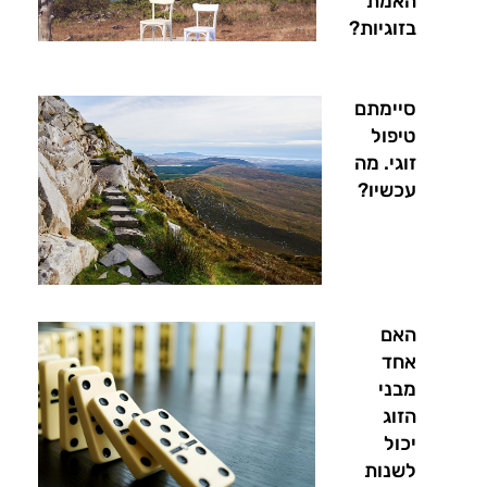
האמת
בזוגיות?
סיימתם
טיפול
זוגי. מה
עכשיו?
האם
אחד
מבני
הזוג
יכול
לשנות