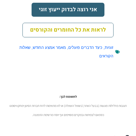
אני רוצה לבדוק ייעוץ זוגי
לראות את כל החומרים והקורסים
זוגיות
,
כיצד הדברים פועלים
,
מאמר אמצע החודש
,
שאלות
הקוראים
לתשומת לבך:
תגובות מזלזלות פוגעות (בבעל האתר\בשואל השאלה) או לא מתאימות לרוח חברות הסינון ימחקו ויסומנו
כספאם לצמיתות ובמקרים מסויימים אף יוסרו מרשימת התפוצה.