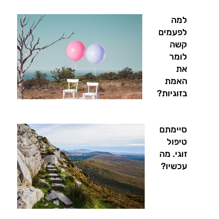
למה
לפעמים
קשה
לומר
את
האמת
בזוגיות?
סיימתם
טיפול
זוגי. מה
עכשיו?