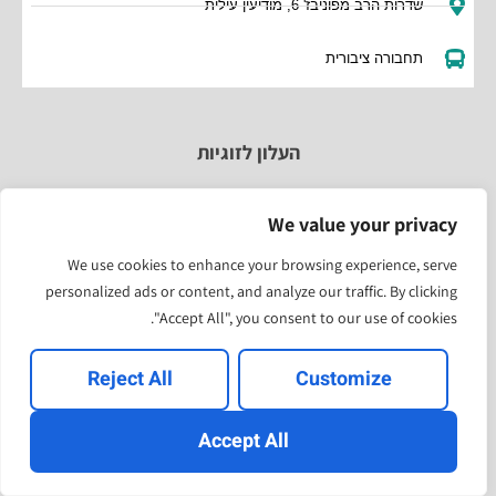
שדרות הרב מפוניבז' 6, מודיעין עילית
תחבורה ציבורית
העלון לזוגיות
הצטרפות "לעלון לזוגיות"
We value your privacy
מענה לשאלות פרטיות בתשלום
We use cookies to enhance your browsing experience, serve
personalized ads or content, and analyze our traffic. By clicking
מאמרים
"Accept All", you consent to our use of cookies.
בלוג
Reject All
Customize
המיוחדים
Accept All
להירשם
הרב ד"ר שלום סרברניק