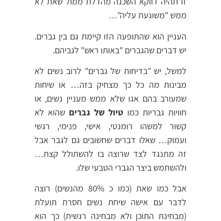
זו תהיה דווקא השכנה מהדלת ממול שאת לא
ממש "משוגעת עליה"…
העניין הוא שהתופעה הזו קיימת גם בין גברים.
יש דברים שהגברים "באותו ראש" לגביהם.
למשל, יש "בדיחות של גברים" לרוב נשים לא
מבינות מה כל כך מצחיק בזה… או שיחות
שמעורב בהם אגו שלא ממש מעניין נשים, או
חוויות גבריות כמו
טיול של גברים
שהוא לא
קשור למשהו רומנטי, אישי, פנימי, רגשי
ועמוק… שאלו דברים שחשובים גם לגבר אבל
זה מתנגד לצד שרוצה בו להשתולל קצת…
ולהשתמש ביצר הגברי הטבעי שלו.
אבל כמו שאת (כמו כ 80% מהנשים) רוצה
לדבר עם אישה שיחת נשים חסרת תועלת
(מבחינת התוכן ולא מבחינה רגשית) כך הוא