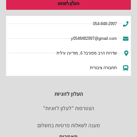
054-848-2997
y0548482997@gmail.com
שדרות הרב מפוניבז' 6, מודיעין עילית
תחבורה ציבורית
העלון לזוגיות
הצטרפות "לעלון לזוגיות"
מענה לשאלות פרטיות בתשלום
מאמרים