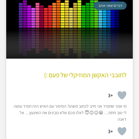
דברים שאני אוהב
לחובבי האקשן המוזיקלי של פעם :)
+3
מי אמר שתמיד אני חייב לכתוב משהו? הסיפור עם האיש הזה תמיד עושה
לי טוב חחח… 😁😉😊😇 לאלו מכם שלא מבינים את השיגעון… אל
דאגה
+3