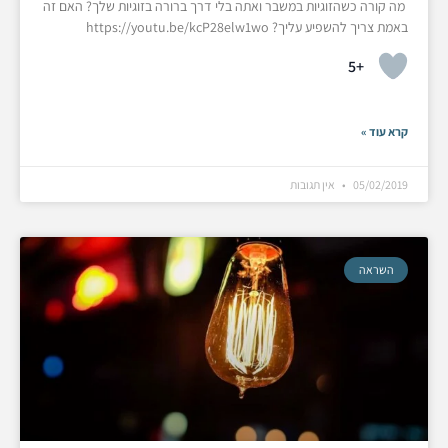
מה קורה כשהזוגיות במשבר ואתה בלי דרך ברורה בזוגיות שלך? האם זה
באמת צריך להשפיע עליך? https://youtu.be/kcP28elw1wo
+5
קרא עוד »
05/02/2019
אין תגובות
השראה