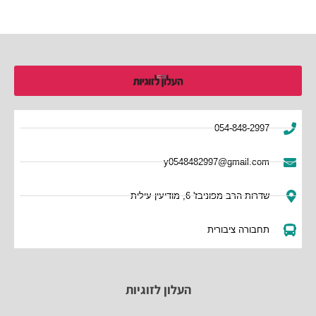
054-848-2997
y0548482997@gmail.com
שדרות הרב מפוניבז' 6, מודיעין עילית
תחבורה ציבורית
העלון לזוגיות