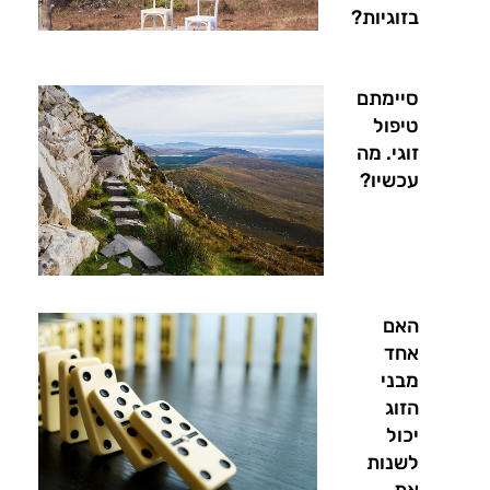
בזוגיות?
סיימתם
טיפול
זוגי. מה
עכשיו?
האם
אחד
מבני
הזוג
יכול
לשנות
את