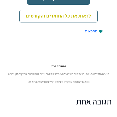
לראות את כל החומרים והקורסים
מחמאות
לתשומת לבך:
תגובות מזלזלות פוגעות (בבעל האתר\בשואל השאלה) או לא מתאימות לרוח חברות הסינון ימחקו ויסומנו
כספאם לצמיתות ובמקרים מסויימים אף יוסרו מרשימת התפוצה.
תגובה אחת