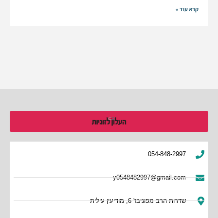
קרא עוד »
054-848-2997
y0548482997@gmail.com
שדרות הרב מפוניבז' 6, מודיעין עילית