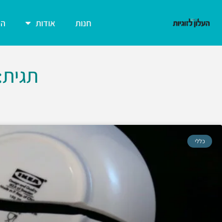
חנות
אודות
הצ
תגית:
כללי