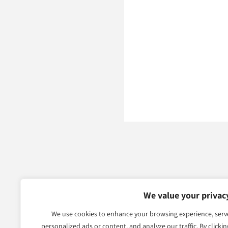
אודות
We value your privac
אודות
We use cookies to enhance your browsing experience, serv
המלצות
personalized ads or content, and analyze our traffic. By clickin