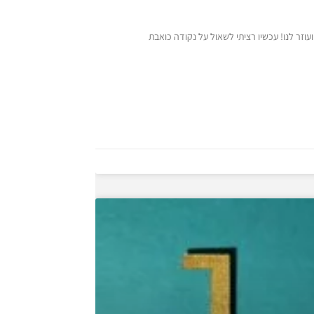
וזר לנו! עכשיו רציתי לשאול על נקודה כואבת