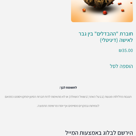
חוברת "ההבדלים" בין גבר
לאישה (דיגיטלי)
₪
35.00
הוספה לסל
לתשומת לבך:
תגובות מזלזלות פוגעות (בבעל האתר\בשואל השאלה) או לא מתאימות לרוח חברות הסינון ימחקו ויסומנו כספאם
לצמיתות ובמקרים מסויימים אף יוסרו מרשימת התפוצה.
הירשם לבלוג באמצעות המייל