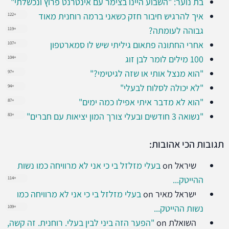
בת נוער: "השבוע היינו בצימר עם אינטרנט פרוץ ונכשלתי"
איך להרגיש חיבור חזק כשאני ברמה רוחנית מאוד
+122
גבוהה לעומתה?
+119
אחרי החתונה פתאום גיליתי שיש לו סמארטפון
+107
100 מילים לומר לבן זוג
+104
"הוא מנצל אותי או שזה לגיטימי?"
+97
"לא יכולה לסלוח לבעלי"
+94
"הוא לא מדבר איתי אפילו כמה ימים"
+87
"נשואה 3 חודשים ובעלי צורך המון יציאות עם חברים"
+83
תגובות הכי אהובות:
שיראל
on
בעלי מזלזל בי כי אני לא מרוויחה כמו נשות
ההייטק...
+114
ישראל מאיר
on
בעלי מזלזל בי כי אני לא מרוויחה כמו
נשות ההייטק...
+109
השואלת
on
"הפער הזה ביני לבין בעלי. רוחנית. זה קשה,