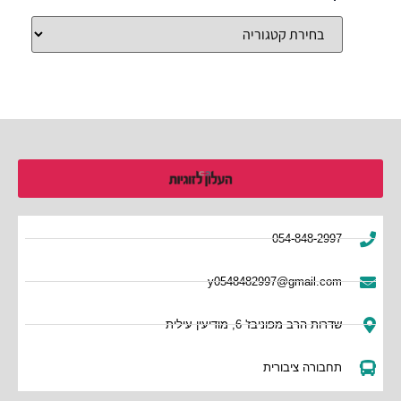
054-848-2997
y0548482997@gmail.com
שדרות הרב מפוניבז' 6, מודיעין עילית
תחבורה ציבורית