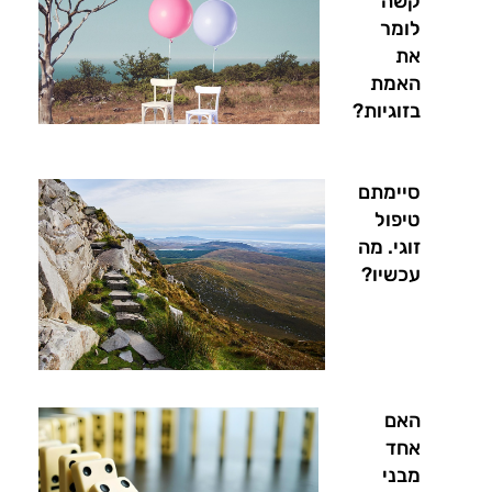
קשה
לומר
את
האמת
בזוגיות?
סיימתם
טיפול
זוגי. מה
עכשיו?
האם
אחד
מבני