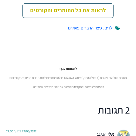
לראות את כל החומרים והקורסים
ילדים
,
כיצד הדברים פועלים
לתשומת לבך:
תגובות מזלזלות פוגעות (בבעל האתר\בשואל השאלה) או לא מתאימות לרוח חברות הסינון ימחקו ויסומנו
כספאם לצמיתות ובמקרים מסויימים אף יוסרו מרשימת התפוצה.
2 תגובות
23/05/2022 בשעה 22:30
אלי
הגיב: