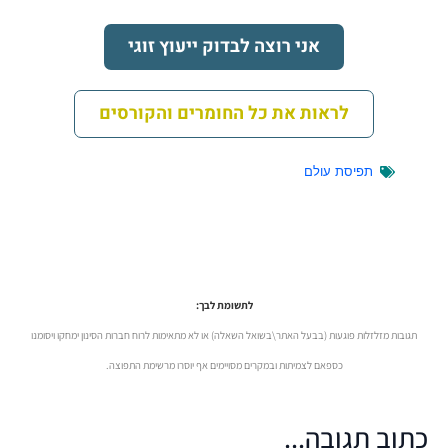
אני רוצה לבדוק ייעוץ זוגי
לראות את כל החומרים והקורסים
תפיסת עולם
לתשומת לבך:
תגובות מזלזלות פוגעות (בבעל האתר\בשואל השאלה) או לא מתאימות לרוח חברות הסינון ימחקו ויסומנו
כספאם לצמיתות ובמקרים מסויימים אף יוסרו מרשימת התפוצה.
כתוב תגובה...