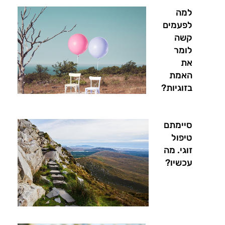
למה
לפעמים
קשה
לומר
את
האמת
בזוגיות?
סיימתם
טיפול
זוגי. מה
עכשיו?