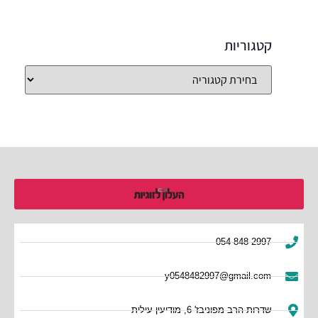
קטגוריות
054-848-2997
y0548482997@gmail.com
שדרות הרב מפוניבז' 6, מודיעין עילית