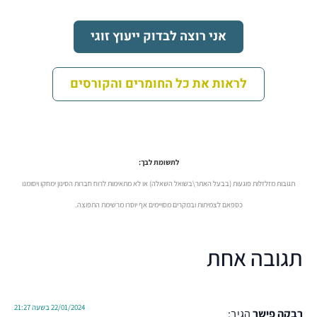
אני רוצה לבדוק ייעוץ זוגי
לראות את כל החומרים והקורסים
לתשומת לבך:
תגובות מזלזלות פוגעות (בבעל האתר\בשואל השאלה) או לא מתאימות לרוח חברות הסינון ימחקו ויסומנו
כספאם לצמיתות ובמקרים מסויימים אף יוסרו מרשימת התפוצה.
תגובה אחת
22/01/2024 בשעה 21:27
רבקה פישר
הגיב: