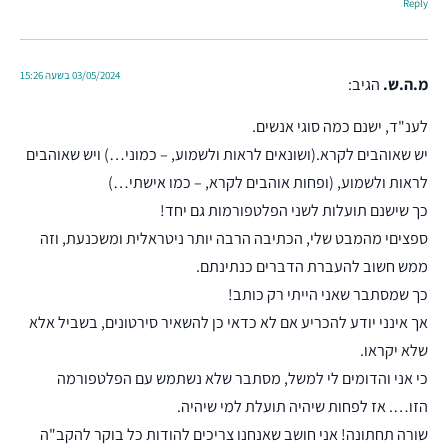
Reply
03/05/2024 בשעה 15:26
מ.ה.ש.
הגיב:
לענ"ד, ישנם כמה סוגי אנשים.
יש שאוהבים לקרא.(ושונאים לראות ולשמוע, – כמוני…) ויש שאוהבים
לראות ולשמוע, (ופחות אוהבים לקרא, – כמו אישתי…)
כך שישנם תועלות לשני הפלטפורמות גם יחד!
ספציםי מהמבט שלי, הכתיבה הרבה יותר ניטראלית ומשכנעת, וזה
ממש חשוב להעברת הדברים כנתינתם.
כך שמסתבר שאני הייתי רק כותב!
אך אינני יודע להכריע אם לא כדאי כן להשאיר סירטונים, בשביל אלא
שלא יקראו.
כי אני והדומים לי למשל, מסתבר שלא נשתמש עם הפלטפורמה
הזו…. אז לפחות שיהיה תועלת למי שיהיה.
שורה תחתונה! אני חושב שאנחנו צריכים להודות כל בוקר להקב"ה