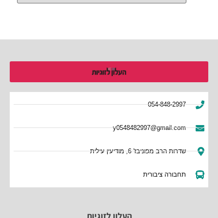
054-848-2997
y0548482997@gmail.com
שדרות הרב מפוניבז' 6, מודיעין עילית
תחבורה ציבורית
העלון לזוגיות