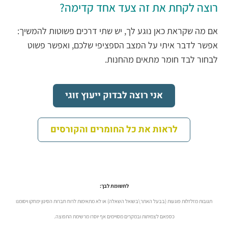
רוצה לקחת את זה צעד אחד קדימה?
אם מה שקראת כאן נוגע לך, יש שתי דרכים פשוטות להמשיך:
אפשר לדבר איתי על המצב הספציפי שלכם, ואפשר פשוט
לבחור לבד חומר מתאים מהחנות.
אני רוצה לבדוק ייעוץ זוגי
לראות את כל החומרים והקורסים
לתשומת לבך:
תגובות מזלזלות פוגעות (בבעל האתר\בשואל השאלה) או לא מתאימות לרוח חברות הסינון ימחקו ויסומנו
כספאם לצמיתות ובמקרים מסויימים אף יוסרו מרשימת התפוצה.