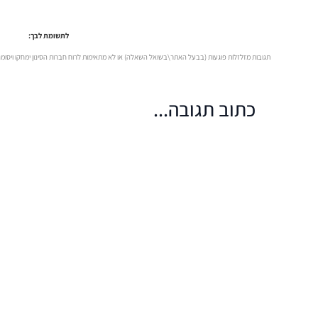
לתשומת לבך:
תגובות מזלזלות פוגעות (בבעל האתר\בשואל השאלה) או לא מתאימות לרוח חברות הסינון ימחקו ויסומ
כתוב תגובה...