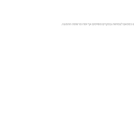
נו כספאם לצמיתות ובמקרים מסויימים אף יוסרו מרשימת התפוצה.