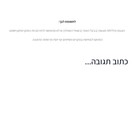
לתשומת לבך:
תגובות מזלזלות פוגעות (בבעל האתר\בשואל השאלה) או לא מתאימות לרוח חברות הסינון ימחקו ויסומנו
כספאם לצמיתות ובמקרים מסויימים אף יוסרו מרשימת התפוצה.
כתוב תגובה...