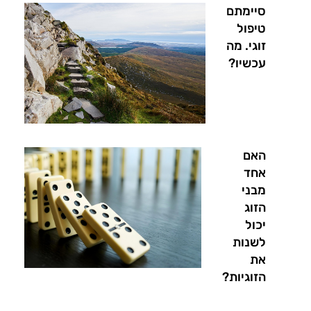
סיימתם
טיפול
זוגי. מה
עכשיו?
האם
אחד
מבני
הזוג
יכול
לשנות
את
הזוגיות?