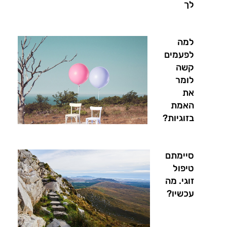
לך
למה
לפעמים
קשה
לומר
את
האמת
בזוגיות?
סיימתם
טיפול
זוגי. מה
עכשיו?