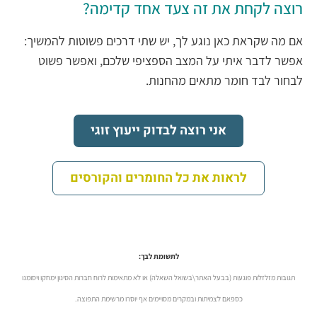
רוצה לקחת את זה צעד אחד קדימה?
אם מה שקראת כאן נוגע לך, יש שתי דרכים פשוטות להמשיך:
אפשר לדבר איתי על המצב הספציפי שלכם, ואפשר פשוט
לבחור לבד חומר מתאים מהחנות.
אני רוצה לבדוק ייעוץ זוגי
לראות את כל החומרים והקורסים
לתשומת לבך:
תגובות מזלזלות פוגעות (בבעל האתר\בשואל השאלה) או לא מתאימות לרוח חברות הסינון ימחקו ויסומנו
כספאם לצמיתות ובמקרים מסויימים אף יוסרו מרשימת התפוצה.