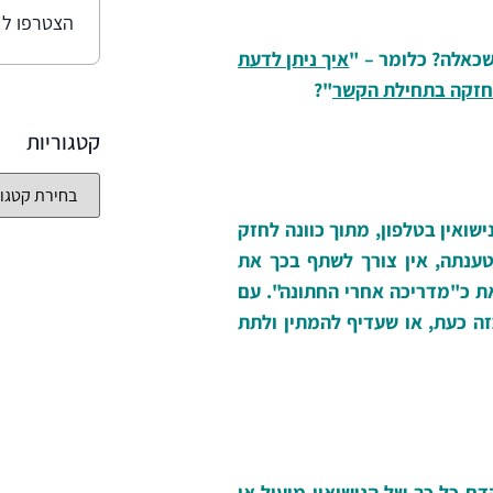
הצטרפו ל 1,028 מנויים נוספים
כאלה? כלומר – "
איך ניתן לדעת
וחזקה בתחילת הקשר
"?
קטגוריות
שואין בטלפון, מתוך כוונה לחזק
ענתה, אין צורך לשתף בכך את
את כ"מדריכה אחרי החתונה". עם
ה כעת, או שעדיף להמתין ולתת
ם כל כך של הנישואין מועיל או