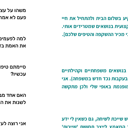
משהו על עצמ
פעם לא אמרו
יע בשלום הבית ולהתחיל את חיי
קצועית בנושאים שמטרידים אותי.
נני מכיר ההשקפה והטיפים שלכם].
למה לפעמים
את האמת בזו
סיימתם טיפול
בנושאים משפחתיים וקהילתיים
עכשיו?
ה (בעקבות נכד חדש במשפחה). אני
מופנמת באופי שלי ולכן מתקשה
האם אחד מבני
לשנות את הז
שייכת לשיחה, גם כשאין לי ידע
אני רוצה לעז
 המאמץ לייצר תחושת 'שייכות'